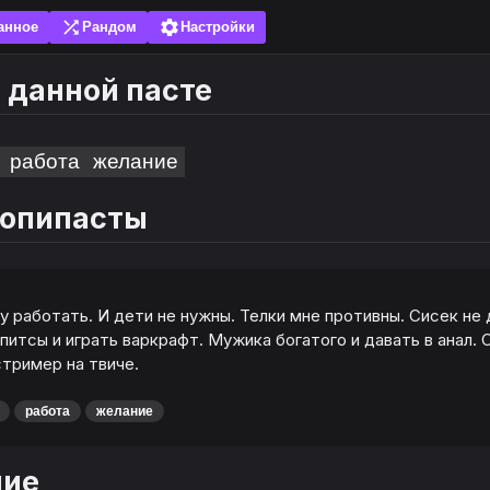
shuffle
settings
анное
Рандом
Настройки
о данной пасте
работа
желание
Тут можно добавить свою пасту, чтобы её оц
Добавляйте пасты в избранное, чтобы не иска
копипасты
другие. Без спама! Перед добавлением прове
потом и используйте эмоуты. Рекомендуется
небольшую часть пасты через поиск, вдруг он
добавить сайт на главный экран (установить к
приложение) и добавить закладку. Для браузе
есть.
Советы по написанию копипасты
сигналы не очищать локальную базу данных.
у работать. И дети не нужны. Телки мне противны. Сисек не
 питсы и играть варкрафт. Мужика богатого и давать в анал.
стример на твиче.
работа
желание
ние