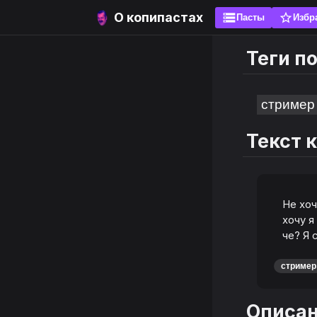
О копипастах
storage
star_border
Пасты
Избр
Теги п
стример
Текст 
Не хоч
хочу я
че? Я 
стример
Описа