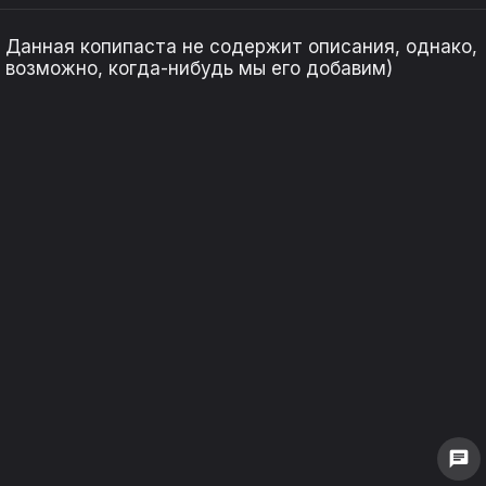
Данная копипаста не содержит описания, однако,
возможно, когда-нибудь мы его добавим)
keyboard_arrow_left
keyboard_arrow_left
keyboard_arrow_right
keyboard_arrow_right
1
1
0
0
chat