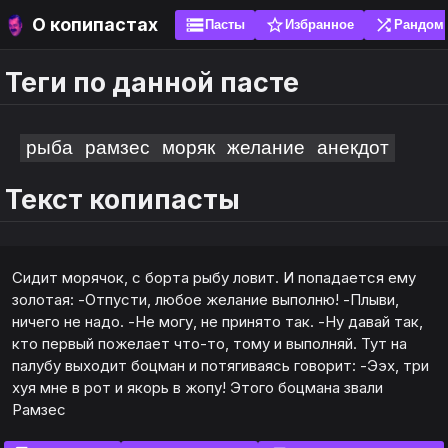
О копипастах
storage
star_border
shuffle
Пасты
Избранное
Рандом
Теги по данной пасте
search
search
sort
sort
ги
ги
Популярные
Новые
рыба
рамзес
моряк
желание
анекдот
Текст копипасты
ожно добавить свою пасту, чтобы её оценили
яйте пасты в избранное, чтобы не искать их
е. Без спама! Перед добавлением проверь
 и используйте эмоуты. Рекомендуется добавить
шую часть пасты через поиск, вдруг она уже есть.
а главный экран (установить как приложение) и
ть закладку. Для браузера это сигналы не
ты по написанию копипасты
Сидит морячок, с борта рыбу ловит. И попадается ему
ь локальную базу данных.
золотая: -Отпусти, любое желание выполню! -Плыви,
ничего не надо. -Не могу, не принято так. -Ну давай так,
авить
авить
кто первый пожелает что-то, тому и выполняй. Тут на
палубу выходит боцман и потягиваясь говорит: -Ээх, три
хуя мне в рот и якорь в жопу! Этого боцмана звали
Рамзес