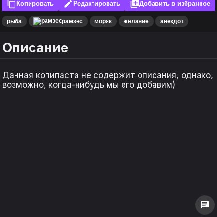
content_copy
edit
library_add
Копировать
Редактировать
Добавить в избранное
рыба
рамзес
моряк
желание
анекдот
Описание
Данная копипаста не содержит описания, однако,
возможно, когда-нибудь мы его добавим)
keyboard_arrow_left
keyboard_arrow_left
keyboard_arrow_right
keyboard_arrow_right
1
1
0
0
chat