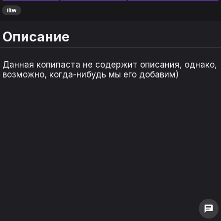
iltw
Описание
Данная копипаста не содержит описания, однако,
возможно, когда-нибудь мы его добавим)
keyboard_arrow_left
keyboard_arrow_left
keyboard_arrow_right
keyboard_arrow_right
1
1
0
0
chat