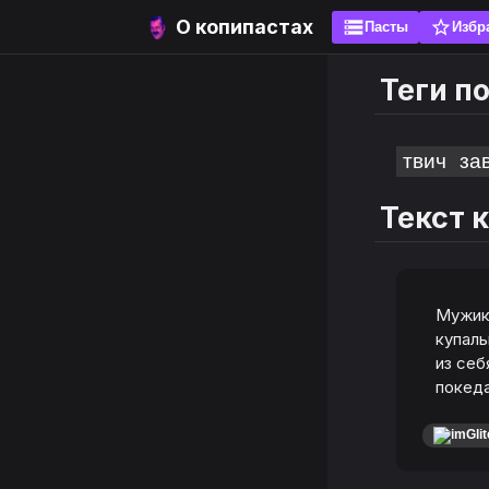
О копипастах
storage
star_border
Пасты
Избр
Теги п
твич
за
Текст 
Мужики
купаль
из себ
покеда