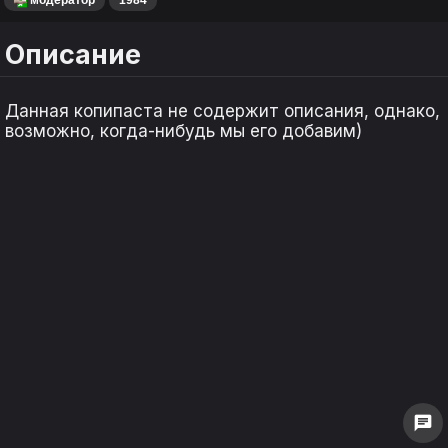
Описание
Данная копипаста не содержит описания, однако,
возможно, когда-нибудь мы его добавим)
keyboard_arrow_left
keyboard_arrow_left
keyboard_arrow_right
keyboard_arrow_right
1
1
0
0
chat