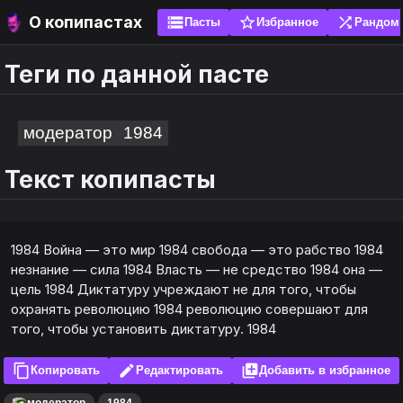
О копипастах
storage
star_border
shuffle
Пасты
Избранное
Рандом
Теги по данной пасте
search
search
sort
sort
ги
ги
Популярные
Новые
модератор
1984
Текст копипасты
ожно добавить свою пасту, чтобы её оценили
яйте пасты в избранное, чтобы не искать их
е. Без спама! Перед добавлением проверь
 и используйте эмоуты. Рекомендуется добавить
шую часть пасты через поиск, вдруг она уже есть.
а главный экран (установить как приложение) и
ть закладку. Для браузера это сигналы не
ты по написанию копипасты
1984 Война — это мир 1984 свобода — это рабство 1984
ь локальную базу данных.
незнание — сила 1984 Власть — не средство 1984 она —
цель 1984 Диктатуру учреждают не для того, чтобы
авить
авить
охранять революцию 1984 революцию совершают для
того, чтобы установить диктатуру. 1984
content_copy
edit
library_add
Копировать
Редактировать
Добавить в избранное
модератор
1984