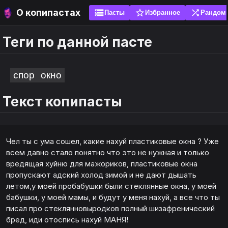
О копипастах
storage
star_border
shuffle
Пасты
Избранное
Рандом
Теги по данной пасте
search
search
sort
sort
ги
ги
Популярные
Новые
спор
окно
Текст копипасты
ожно добавить свою пасту, чтобы её оценили
яйте пасты в избранное, чтобы не искать их
е. Без спама! Перед добавлением проверь
 и используйте эмоуты. Рекомендуется добавить
шую часть пасты через поиск, вдруг она уже есть.
а главный экран (установить как приложение) и
ть закладку. Для браузера это сигналы не
ты по написанию копипасты
Чел ты с ума сошел, какие нахуй пластиковые окна ? Уже
ь локальную базу данных.
всем давно стало понятно что это не нужная и только
вредящая хуйню для мажориков, пластиковые окна
авить
авить
пропускают адский холод зимой и не дают дышать
летом,у моей пробабушки были стеклянные окна, у моей
бабушки, у моей мамы, и будут у меня нахуй, а все что ты
писал про стеклянновыродков полный шизафренический
бред, иди отоспись нахуй МАНЯ!