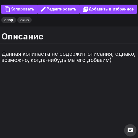
content_copy
edit
library_add
Копировать
Редактировать
Добавить в избранное
спор
окно
Описание
Данная копипаста не содержит описания, однако,
возможно, когда-нибудь мы его добавим)
keyboard_arrow_left
keyboard_arrow_left
keyboard_arrow_right
keyboard_arrow_right
1
1
0
0
chat