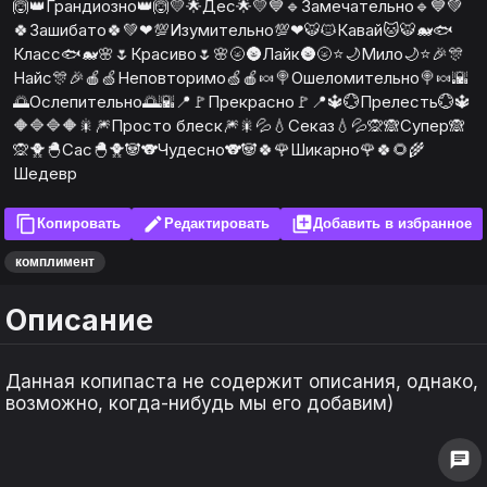
🙆👑Грандиозно👑🙆💛🌟Дес🌟💛💙🔹Замечательно🔹💙💚
🍀Зашибато🍀💚❤💯Изумительно💯❤🐯🐱Кавай🐱🐯🐋🐟
Класс🐟🐋🌸🌷Красиво🌷🌸🌝🌚Лайк🌚🌝⭐🌙Мило🌙⭐🎉🎊
Найс🎊🎉🍎🍏Неповторимо🍏🍎🍬🍭Ошеломительно🍭🍬🌇
🌅Ослепительно🌅🌇📍🚩Прекрасно🚩📍🔱💮Прелесть💮🔱
🔶🔷🔷🔶🎇🎆Просто блеск🎆🎇💦💧Секаз💧💦🙊🙈Супер🙈
🙊🐥🐣Сас🐣🐥🐼🐨Чудесно🐨🐼🍀🌹Шикарно🌹🍀🌻🌾
Шедевр
content_copy
edit
library_add
Копировать
Редактировать
Добавить в избранное
комплимент
Описание
Данная копипаста не содержит описания, однако,
возможно, когда-нибудь мы его добавим)
keyboard_arrow_left
keyboard_arrow_left
keyboard_arrow_right
keyboard_arrow_right
1
1
0
0
chat