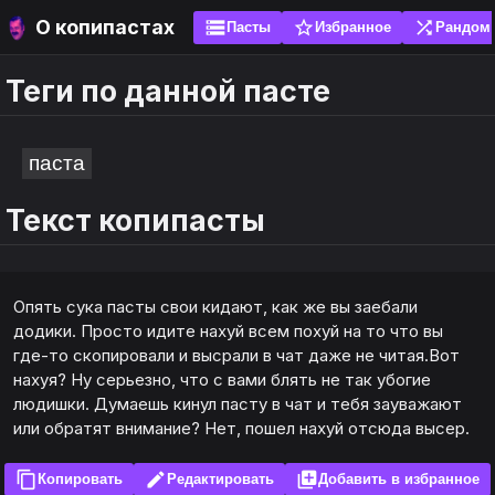
О копипастах
storage
star_border
shuffle
Пасты
Избранное
Рандом
Теги по данной пасте
search
search
sort
sort
ги
ги
Популярные
Новые
паста
Текст копипасты
ожно добавить свою пасту, чтобы её оценили
яйте пасты в избранное, чтобы не искать их
е. Без спама! Перед добавлением проверь
 и используйте эмоуты. Рекомендуется добавить
шую часть пасты через поиск, вдруг она уже есть.
а главный экран (установить как приложение) и
ть закладку. Для браузера это сигналы не
ты по написанию копипасты
Опять сука пасты свои кидают, как же вы заебали
ь локальную базу данных.
додики. Просто идите нахуй всем похуй на то что вы
где-то скопировали и высрали в чат даже не читая.Вот
авить
авить
нахуя? Ну серьезно, чтo с вами блять не так убогие
людишки. Думаешь кинул пасту в чат и тебя зауважают
или обратят внимание? Нет, пошел нахуй отсюда высер.
content_copy
edit
library_add
Копировать
Редактировать
Добавить в избранное