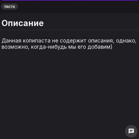
паста
Описание
Данная копипаста не содержит описания, однако,
возможно, когда-нибудь мы его добавим)
keyboard_arrow_left
keyboard_arrow_left
keyboard_arrow_right
keyboard_arrow_right
1
1
0
0
chat