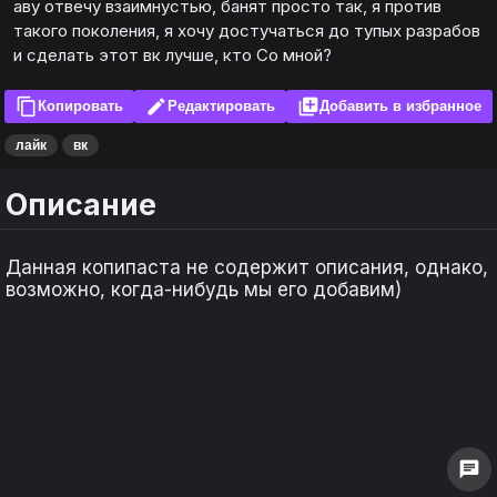
аву отвечу взаимнустью, банят просто так, я против
такого поколения, я хочу достучаться до тупых разрабов
и сделать этот вк лучше, кто Со мной?
content_copy
edit
library_add
Копировать
Редактировать
Добавить в избранное
лайк
вк
Описание
Данная копипаста не содержит описания, однако,
возможно, когда-нибудь мы его добавим)
keyboard_arrow_left
keyboard_arrow_left
keyboard_arrow_right
keyboard_arrow_right
1
1
0
0
chat