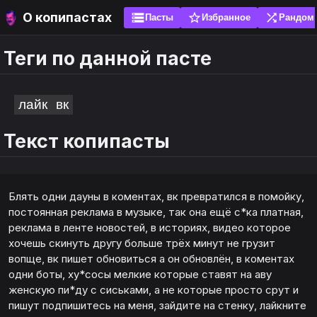
О копипастах
storage
star_border
shuffle
Пасты
Избранное
Рандом
Теги по данной пасте
search
search
sort
sort
ги
ги
Популярные
Новые
лайк
вк
Текст копипасты
ожно добавить свою пасту, чтобы её оценили
яйте пасты в избранное, чтобы не искать их
е. Без спама! Перед добавлением проверь
 и используйте эмоуты. Рекомендуется добавить
шую часть пасты через поиск, вдруг она уже есть.
а главный экран (установить как приложение) и
ть закладку. Для браузера это сигналы не
ты по написанию копипасты
Блять одни дауны в коментах, вк превратился в помойку,
ь локальную базу данных.
постоянная реклама в музыке, так она ещё с*ка платная,
реклама в ленте новостей, в историях, видео которое
авить
авить
хочешь скинуть другу больше трёх минут не грузит
вопще, вк пишет обновиться а он обновлён, в коментах
одни боты, ху*сосы мелкие которые ставят на аву
женскую пи*ду с сиськами, а не которые просто срут и
пишут подпишитесь на меня, зайдите на стенку, лайкните