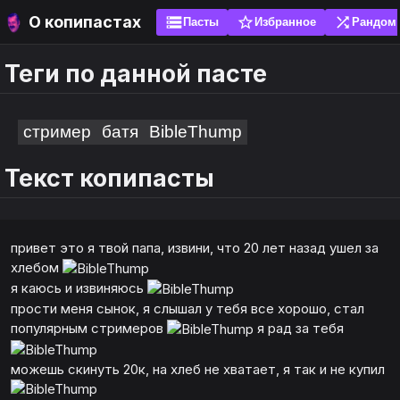
О копипастах
storage
star_border
shuffle
Пасты
Избранное
Рандом
Теги по данной пасте
search
search
sort
sort
ги
ги
Популярные
Новые
стример
батя
BibleThump
Текст копипасты
ожно добавить свою пасту, чтобы её оценили
яйте пасты в избранное, чтобы не искать их
е. Без спама! Перед добавлением проверь
 и используйте эмоуты. Рекомендуется добавить
шую часть пасты через поиск, вдруг она уже есть.
а главный экран (установить как приложение) и
ть закладку. Для браузера это сигналы не
ты по написанию копипасты
привет это я твой папа, извини, что 20 лет назад ушел за
ь локальную базу данных.
хлебом
я каюсь и извиняюсь
авить
авить
прости меня сынок, я слышал у тебя все хорошо, стал
популярным стримеров
я рад за тебя
можешь скинуть 20к, на хлеб не хватает, я так и не купил