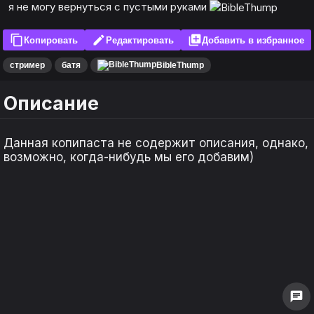
я не могу вернуться с пустыми руками
content_copy
edit
library_add
Копировать
Редактировать
Добавить в избранное
стример
батя
BibleThump
Описание
Данная копипаста не содержит описания, однако,
возможно, когда-нибудь мы его добавим)
keyboard_arrow_left
keyboard_arrow_left
keyboard_arrow_right
keyboard_arrow_right
1
1
0
0
chat