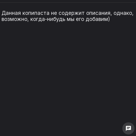
Данная копипаста не содержит описания, однако,
возможно, когда-нибудь мы его добавим)
keyboard_arrow_left
keyboard_arrow_left
keyboard_arrow_right
keyboard_arrow_right
1
1
0
0
chat