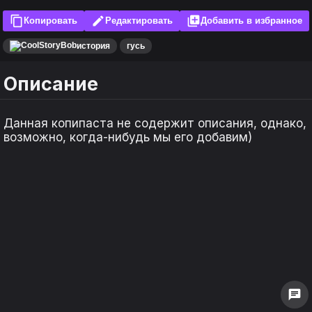
content_copy
edit
library_add
Копировать
Редактировать
Добавить в избранное
история
гусь
Описание
Данная копипаста не содержит описания, однако,
возможно, когда-нибудь мы его добавим)
keyboard_arrow_left
keyboard_arrow_left
keyboard_arrow_right
keyboard_arrow_right
1
1
0
0
chat